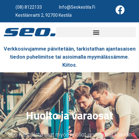
(08) 8122133
Info@seokestila.fi
Kestilänraitti 2, 92700 Kestilä
Verkkosivujamme päivitetään, tarkistathan ajantasaisen
tiedon puhelimitse tai asioimalla myymälässämme.
Kiitos.
Huolto ja varaosat
Seo Kestilästä saat myös huollot ja varaosat kaikkiin