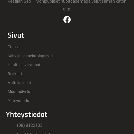
Kestilän Seo – Monipuoliset huoltoasemapalvelut saman katon
alta.
Sivut
Etusivu
Kahvila- ja ravintolapalvelut
Huolto ja varaosat
Renkaat
Voiteluaineet
Muut palvelut
Yhteystiedot
Yhteystiedot
(08) 8122133