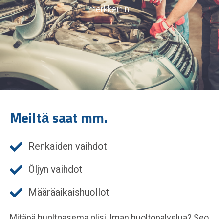
merkkeihin.
Meiltä saat mm.
Renkaiden vaihdot
Öljyn vaihdot
Määräaikaishuollot
Mitäpä huoltoasema olisi ilman huoltopalvelua? Seo